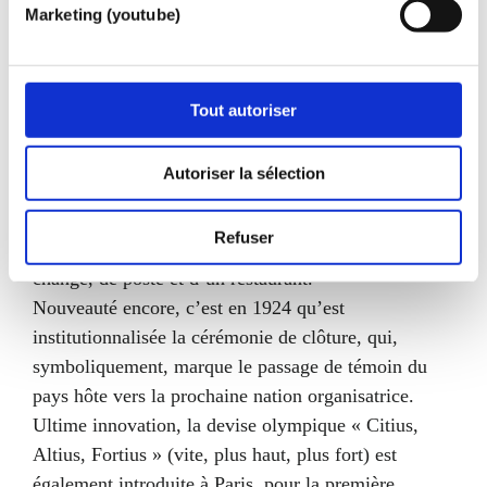
exploits de leurs champions. Grande révolution, pour
Marketing (youtube)
la toute première fois, certaines épreuves sont
commentées sur les ondes de Radio Paris.Autre
première majeure : un village olympique éphémère
Tout autoriser
est dressé spécifiquement pour les athlètes à
Colombes. « Un camp de baraques en bois, aux
Autoriser la sélection
allées de terre étroites et au confort sommaire »,
selon le Comité national olympique et sportif
Refuser
français, mais qui jouit cependant de bureaux de
change, de poste et d’un restaurant.
Nouveauté encore, c’est en 1924 qu’est
institutionnalisée la cérémonie de clôture, qui,
symboliquement, marque le passage de témoin du
pays hôte vers la prochaine nation organisatrice.
Ultime innovation, la devise olympique « Citius,
Altius, Fortius » (vite, plus haut, plus fort) est
également introduite à Paris, pour la première