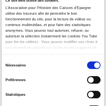
Ce site web utilise des cookies.
L’Association pour l’Histoire des Caisses d’Epargne
Un tournant dans l’histoire sportive ! Ces Jeux, par
utilise des traceurs afin de permettre le bon
leur ampleur et leur renommée, n’ont plus aucune
fonctionnement du site, pour la lecture de vidéos ou
mesure avec ceux, très confidentiels, organisés 20
contenus multimédias, et pour faire des statistiques
ans plus tôt dans la capitale française. 44 Nations,
anonymes. Vous pouvez tout autoriser, refuser, ou
plus de 3000 athlètes, dont 135 femmes, se mesurent
autoriser la sélection (notamment les cookies You Tube
dans 126 épreuves sportives.
pour lire les vidéos) - Vous pouvez modifier vos choix à
tout moment en cliquant sur l’icône en bas à gauche de
Un tournant dans l’histoire sportive ! Ces Jeux, par
l’écran.
leur ampleur et leur renommée, n’ont plus aucune
Sélection
mesure avec ceux, très confidentiels, organisés 20
Nécessaires
du
ans plus tôt dans la capitale française. 44 Nations,
consentement
plus de 3000 athlètes, dont 135 femmes, se mesurent
Préférences
dans 126 épreuves sportives.
Le tout Paris se presse ; l’événement accueille plus
Statistiques
de 655 000 spectateurs. près de 1000 journalistes,
venus des quatre coins de la planète, commentent les