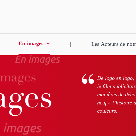
En images
|
Les Acteurs de notr
De logo en logo, d
le film publicitai
manières de décou
neuf » l’histoire
couleurs.