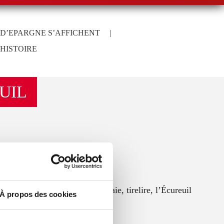
 D’EPARGNE S’AFFICHENT
|
’HISTOIRE
UIL
lefs, épinglette, porte-monnaie, tirelire, l’Écureuil
À propos des cookies
 toute matière.