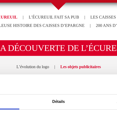
CUREUIL
|
L’ÉCUREUIL FAIT SA PUB
|
LES CAISSES
LEUSE HISTOIRE DES CAISSES D’EPARGNE
|
200 ANS D
LA DÉCOUVERTE DE L’ÉCURE
L’évolution du logo
|
Les objets publicitaires
Années 1950-1960
reuil dans l’univers Caisse d’Epargne. Règle, cendrier, porte-c
Détails
out. En fer, en porcelaine, en bois, en plastique, il s’habille de